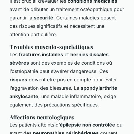
Il est crucial d’évaluer les
conditions médicales
avant de débuter un traitement ostéopathique pour
garantir la
sécurité
. Certaines maladies posent
des risques significatifs et nécessitent une
attention particulière.
Troubles musculo-squelettiques
Les
fractures instables
et
hernies discales
sévères
sont des exemples de conditions où
l’ostéopathie peut s’avérer dangereuse. Ces
risques
doivent être pris en compte pour éviter
l’aggravation des blessures. La
spondylarthrite
ankylosante
, une maladie inflammatoire, exige
également des précautions spécifiques.
Affections neurologiques
Les patients atteints d’
épilepsie non contrôlée
ou
ayant des
neuropathies périphériques
courent