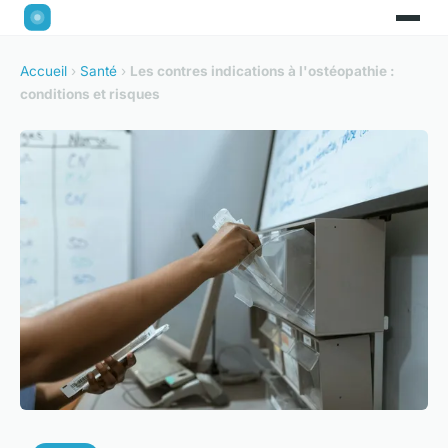
Accueil
›
Santé
›
Les contres indications à l'ostéopathie :
conditions et risques