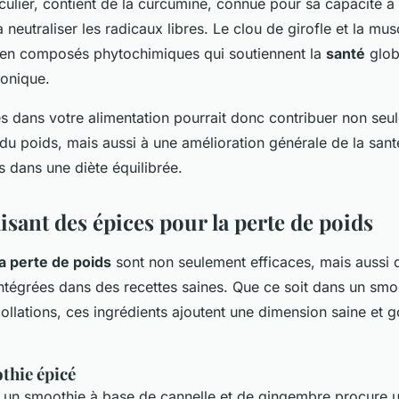
culier, contient de la curcumine, connue pour sa capacité à
à neutraliser les radicaux libres. Le clou de girofle et la mu
 en composés phytochimiques qui soutiennent la
santé
glob
ronique.
es dans votre alimentation pourrait donc contribuer non seu
 du poids, mais aussi à une amélioration générale de la sant
s dans une diète équilibrée.
lisant des épices pour la perte de poids
a perte de poids
sont non seulement efficaces, mais aussi 
 intégrées dans des recettes saines. Que ce soit dans un smoo
collations, ces ingrédients ajoutent une dimension saine et
thie épicé
un smoothie à base de cannelle et de gingembre procure 