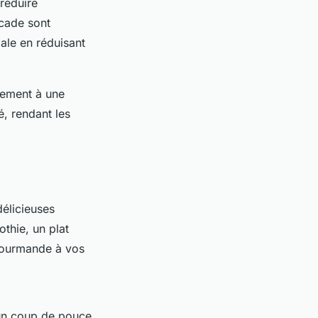
 réduire
scade sont
ale en réduisant
lement à une
é, rendant les
délicieuses
thie, un plat
 gourmande à vos
un coup de pouce