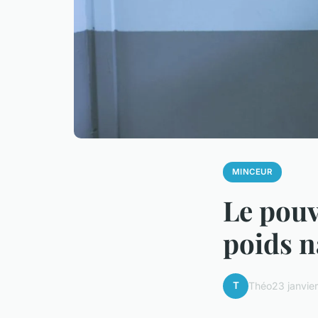
MINCEUR
Le pouv
poids n
T
Théo
23 janvie