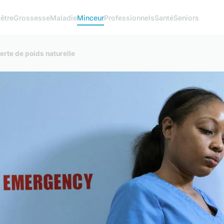
être
Grossesse
Maladie
Minceur
Professionnels
Santé
Seniors
erte de poids naturelle