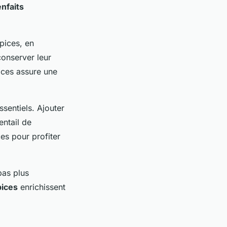
enfaits
pices, en
conserver leur
pices assure une
ssentiels. Ajouter
entail de
es pour profiter
pas plus
pices
enrichissent