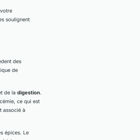
 votre
es soulignent
èdent des
nique de
t de la
digestion
.
ycémie, ce qui est
t associé à
s épices. Le