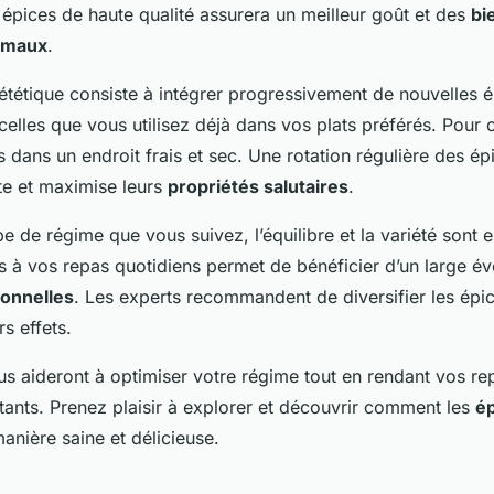
s épices de haute qualité assurera un meilleur goût et des
bi
timaux
.
ététique consiste à intégrer progressivement de nouvelles é
lles que vous utilisez déjà dans vos plats préférés. Pour 
s dans un endroit frais et sec. Une rotation régulière des é
te et maximise leurs
propriétés salutaires
.
e de régime que vous suivez, l’équilibre et la variété sont e
s à vos repas quotidiens permet de bénéficier d’un large év
ionnelles
. Les experts recommandent de diversifier les épic
s effets.
us aideront à optimiser votre régime tout en rendant vos re
tants. Prenez plaisir à explorer et découvrir comment les
é
anière saine et délicieuse.