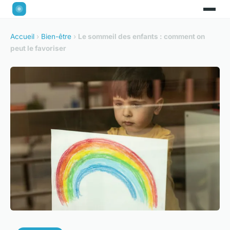
Accueil
›
Bien-être
›
Le sommeil des enfants : comment on
peut le favoriser